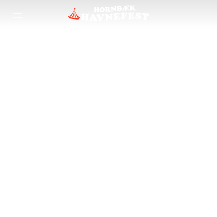
KØB BILLET - 2026
Hornbæk Havnefest breder sig over tre dage fyldt med
musik, DJ’s, dans og havnestemning. Køb din billet nu og vær
med, når sommeren topper ved kajen!
LØRDAG: 250.-
SØNDAG: 100.-
Børn under 15 år er gratis.
Ledsager til handicappet kommer gratis ind mod fremvisning